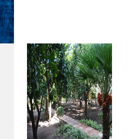
IUN: P3619 / P3620 / P3621
CIN: IT095018C2000P3619 /
IT095018C2000P3620 /
IT095018C2000P3621